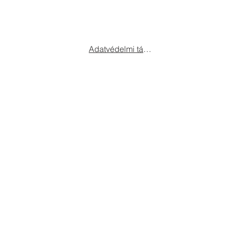
Adatvédelmi tájékoztatót.
Független Nemzetközi Tanácsadó Iroda Kft.
Cím: 9012 Győr, Ormos u. 37
Telefon: +36-20/377-9200