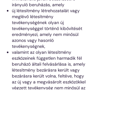
irányuló beruházás, amely
új létesítmény létrehozatalát vagy
meglévő létesítmény
tevékenységének olyan új
tevékenységgel történő kibővítését
eredményezi, amely nem minősül
azonos vagy hasonló
tevékenységnek,
valamint az olyan létesítmény
eszközeinek független harmadik fél
beruházó általi felvásárlása is, amely
létesítmény bezárásra került vagy
bezárásra került volna, feltéve, hogy
az új vagy a megvásárolt eszközökkel
végzett tevékenység nem minősül az
adott létesítményben a korábban
végzett tevékenységgel azonos vagy
ahhoz hasonló tevékenységnek.
A munkahelyteremtő induló
beruházás: a támogatási igény
alapvetően bértámogatásra
vonatkozik, tehát az új munkahelyek