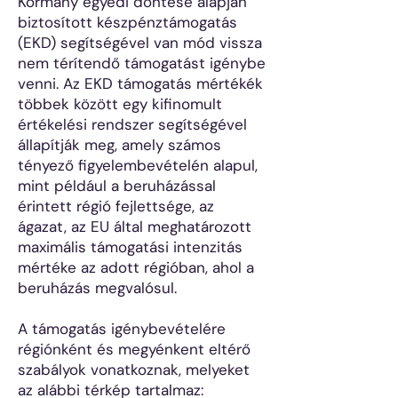
Kormány egyedi döntése alapján
biztosított készpénztámogatás
(EKD) segítségével van mód vissza
nem térítendő támogatást igénybe
venni. Az EKD támogatás mértékék
többek között egy kifinomult
értékelési rendszer segítségével
állapítják meg, amely számos
tényező figyelembevételén alapul,
mint például a beruházással
érintett régió fejlettsége, az
ágazat, az EU által meghatározott
maximális támogatási intenzitás
mértéke az adott régióban, ahol a
beruházás megvalósul.
A támogatás igénybevételére
régiónként és megyénkent eltérő
szabályok vonatkoznak, melyeket
az alábbi térkép tartalmaz: