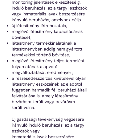
monitoring jelentések elkészítéséig.
Induló beruházás: az a tárgyi eszközök
vagy immateriális javak beszerzésére
irányuló beruházás, amelynek célja
új létesítmény létrehozatala,
meglévő létesítmény kapacitásának
bővítését,
létesítmény termékkínálatának a
létesítményben addig nem gyártott
termékekkel történő bővítése,
meglévő létesítmény teljes termelési
folyamatának alapvető
megváltoztatását eredményezi,
a részesedésszerzés kivételével olyan
létesítmény eszközeinek az eladótól
független harmadik fél beruházó általi
felvásárlása is, amely létesítmény
bezárásra került vagy bezárásra
került volna.
Új gazdasági tevékenység végzésére
irányuló induló beruházás: az a tárgyi
eszközök vagy
immateriális javak beszerzésére