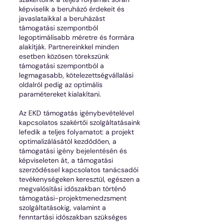
képviselik a beruházó érdekeit és
javaslataikkal a beruházást
támogatási szempontból
legoptimálisabb méretre és formára
alakítják. Partnereinkkel minden
esetben közösen törekszünk
támogatási szempontból a
legmagasabb, kötelezettségvállalási
oldalról pedig az optimális
paramétereket kialakítani.
Az EKD támogatás igénybevételével
kapcsolatos szakértői szolgáltatásaink
lefedik a teljes folyamatot: a projekt
optimalizálásától kezdődően, a
támogatási igény bejelentésén és
képviseleten át, a támogatási
szerződéssel kapcsolatos tanácsadói
tevékenységeken keresztül, egészen a
megvalósítási időszakban történő
támogatási-projektmenedzsment
szolgáltatásokig, valamint a
fenntartási időszakban szükséges