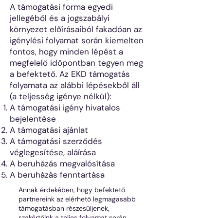
A támogatási forma egyedi
jellegéből és a jogszabályi
környezet előírásaiból fakadóan az
igénylési folyamat során kiemelten
fontos, hogy minden lépést a
megfelelő időpontban tegyen meg
a befektető. Az EKD támogatás
folyamata az alábbi lépésekből áll
(a teljesség igénye nélkül):
A támogatási igény hivatalos
bejelentése
A támogatási ajánlat
A támogatási szerződés
véglegesítése, aláírása
A beruházás megvalósítása
A beruházás fenntartása
Annak érdekében, hogy befektető
partnereink az elérhető legmagasabb
támogatásban részesüljenek,
szakértőink a teljes folyamat során