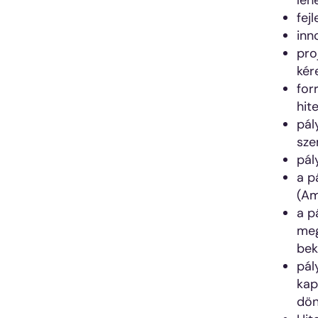
leh
fej
inn
pro
kér
for
hit
pál
sze
pál
a p
(Am
a p
meg
bek
pál
kap
dön