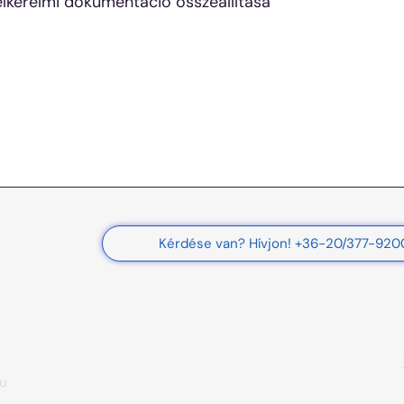
elkérelmi dokumentáció összeállítása
tközi
Kérdése van? Hívjon! +36-20/377-920
Kft.
hu