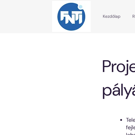
Kezdőlap
R
Proj
pály
Tel
fej