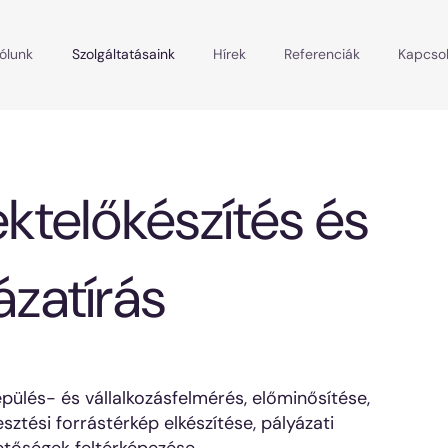
ólunk
Szolgáltatásaink
Hírek
Referenciák
Kapcsol
ektelőkészítés és
ázatírás
epülés- és vállalkozásfelmérés, előminősítése,
lesztési forrástérkép elkészítése, pályázati