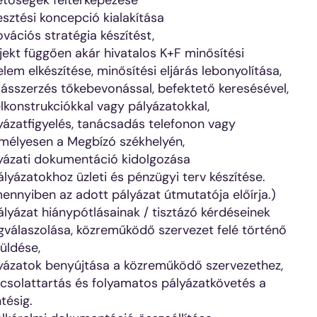
etőségek feltérképezése
lesztési koncepció kialakítása
ovációs stratégia készítést,
jekt függően akár hivatalos K+F minősítési
elem elkészítése, minősítési eljárás lebonyolítása,
rásszerzés tőkebevonással, befektető keresésével,
elkonstrukciókkal vagy pályázatokkal,
yázatfigyelés, tanácsadás telefonon vagy
mélyesen a Megbízó székhelyén,
yázati dokumentáció kidolgozása
ályázatokhoz üzleti és pénzügyi terv készítése.
ennyiben az adott pályázat útmutatója előírja.)
ályázat hiánypótlásainak / tisztázó kérdéseinek
válaszolása, közreműködő szervezet felé történő
üldése,
yázatok benyújtása a közreműködő szervezethez,
csolattartás és folyamatos pályázatkövetés a
tésig.