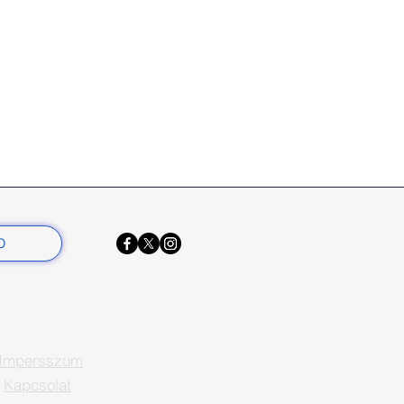
0
Impersszum
Kapcsolat