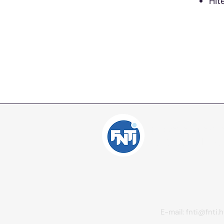
Hit
Független Nemze
Tanácsadó Iroda 
E-mail:
fnti@fnti.